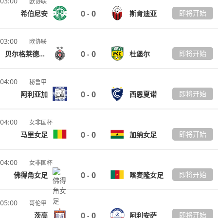
03:00
欧协联
0
0
即将开始
希伯尼安
斯肯迪亚
-
03:00
欧协联
0
0
即将开始
贝尔格莱德游击
杜堡尔
-
04:00
秘鲁甲
0
0
即将开始
阿利亚加
西恩夏诺
-
04:00
女非国杯
0
0
即将开始
马里女足
加纳女足
-
04:00
女非国杯
0
0
即将开始
佛得角女足
喀麦隆女足
-
05:00
哥伦甲
0
0
即将开始
茨高
阿利安萨
-