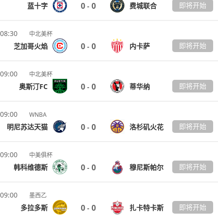
0
0
即将开始
蓝十字
费城联合
-
08:30
中北美杯
0
0
即将开始
芝加哥火焰
内卡萨
-
09:00
中北美杯
0
0
即将开始
奥斯汀FC
蒂华纳
-
09:00
WNBA
0
0
即将开始
明尼苏达天猫
洛杉矶火花
-
09:00
中美俱杯
0
0
即将开始
韩科维德斯
穆尼斯帕尔
-
09:00
墨西乙
0
0
即将开始
多拉多斯
扎卡特卡斯
-