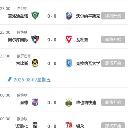
23:00
白俄甲
0
0
即将开始
莫洛迪兹诺
沃尔纳平斯克
-
23:00
欧协联
0
0
即将开始
图尔库国际
瓦杜兹
-
23:00
欧罗巴杯
0
0
即将开始
古比斯
克拉约瓦大学
-
2026-08-07
星期五
00:00
欧协联
0
0
即将开始
派德
维也纳快速
-
00:00
欧协联
0
0
即将开始
诺亚FC
锡永
-