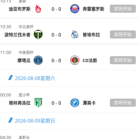
10:15
墨联
0
0
即将开始
迪亚布罗斯
弗雷塞罗斯
-
10:30
中北美杯
0
0
即将开始
波特兰伐木者
普埃布拉
-
11:00
中美俱杯
0
0
即将开始
摩塔瓜
CD法斯
-
2026-08-08
星期六
00:00
爱沙甲
0
0
即将开始
塔林弗洛拉
潭美卡
-
2026-08-09
星期日
04:30
美职业